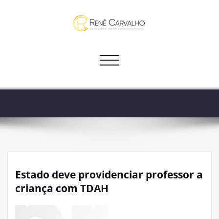
Skip
to
content
Alternar navegação
Estado deve providenciar professor a
criança com TDAH