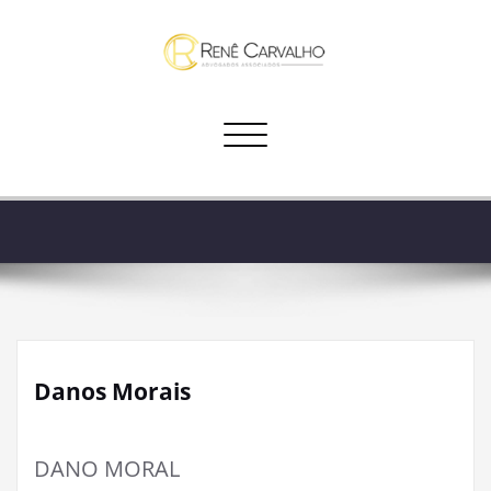
Skip
to
content
Alternar navegação
Danos Morais
DANO MORAL